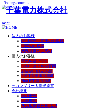
menu
法人のお客様
特別高圧・高圧のお客様
低圧のお客様
業務提携のご案内
個人のお客様
電気料金プラン
FAQ よくある質問
太陽光発電、蓄電池の御提案
卒FIT余剰電力買取
Non FIT 電力買取
セカンダリー太陽光発電
会社概要
会社概要
企業理念
代表取締役社長 挨拶