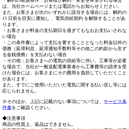
・解約の取扱条件：お客様が解約・変更を希望される場合
は、当社ホームページまたは電話からお知らせください。
また、お客さまが次のいずれかに該当する場合には、解約の
15 日前を目安に通知し 、電気供給契約 を解除することがあ
ります。
・お客さまが料金の支払期日を過ぎてもなおお支払いされな
い場合
・この条件書によって支払を要することとなった料金以外の
債務（延滞利息、延滞通知手数料等その他この約款から生ず
る金銭債務）を支払わない場合
・その他：お客さまへの電気の供給等に伴い、工事等が必要
な場合で、当社が一般送配電事業者から工事費等の請求を受
けた場合には、お客さまにその費用を負担していただくこと
があります。
また、すでにご使用いただいた電気に関する払い戻し等には
応じられません。
※そのほか、上記に記載のない事項については、
サービス条
件書
をご確認ください。
◆注意事項
商品の性質上、返品はできません。