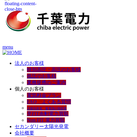
menu
法人のお客様
特別高圧・高圧のお客様
低圧のお客様
業務提携のご案内
個人のお客様
電気料金プラン
FAQ よくある質問
太陽光発電、蓄電池の御提案
卒FIT余剰電力買取
Non FIT 電力買取
セカンダリー太陽光発電
会社概要