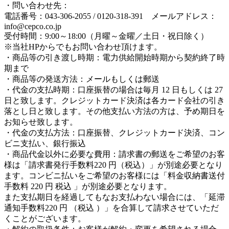
・問い合わせ先：
電話番号：043-306-2055 / 0120-318-391 メールアドレス：
info@cepco.co.jp
受付時間：9:00～18:00（月曜～金曜／土日・祝日除く）
※当社HPからでもお問い合わせ頂けます。
・商品等の引き渡し時期：電力供給開始時期から契約終了時
期まで
・商品等の発送方法：メールもしくは郵送
・代金の支払時期：口座振替の場合は毎月 12 日もしくは 27
日と致します。クレジットカード決済は各カード会社の引き
落とし日と致します。その他支払い方法の方は、予め期日を
お知らせ致します。
・代金の支払方法：口座振替、クレジットカード決済、コン
ビニ支払い、銀行振込
・商品代金以外に必要な費用：請求書の郵送をご希望のお客
様は「請求書発行手数料220 円（税込）」が別途必要となり
ます。コンビニ払いをご希望のお客様には「料金収納書送付
手数料 220 円 税込 」が別途必要となります。
また支払期日を経過してもなお支払わない場合には、「延滞
通知手数料220 円 （税込 ）」を合算して請求させていただ
くことがございます。