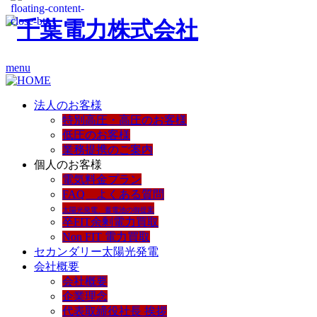
menu
法人のお客様
特別高圧・高圧のお客様
低圧のお客様
業務提携のご案内
個人のお客様
電気料金プラン
FAQ よくある質問
太陽光発電、蓄電池の御提案
卒FIT余剰電力買取
Non FIT 電力買取
セカンダリー太陽光発電
会社概要
会社概要
企業理念
代表取締役社長 挨拶