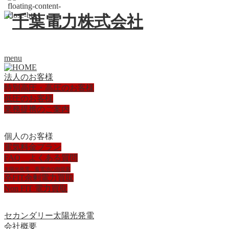
menu
法人のお客様
特別高圧・高圧のお客様
低圧のお客様
業務提携のご案内
個人のお客様
電気料金プラン
FAQ よくある質問
太陽光発電、蓄電池の御提案
卒FIT余剰電力買取
Non FIT 電力買取
セカンダリー太陽光発電
会社概要