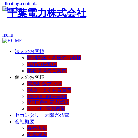
menu
法人のお客様
特別高圧・高圧のお客様
低圧のお客様
業務提携のご案内
個人のお客様
電気料金プラン
FAQ よくある質問
太陽光発電、蓄電池の御提案
卒FIT余剰電力買取
Non FIT 電力買取
セカンダリー太陽光発電
会社概要
会社概要
企業理念