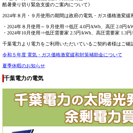
酷暑乗り切り緊急支援のご案内について》
2024年８月・９月使用の期間は政府の電気・ガス価格激変
・2024年８月使用～９月使用⇒低圧 4.0円/kWh、高圧 2.0円/k
・2024年10月使用⇒低圧需要家 2.5円/kWh、高圧需要家 1.3円/
千葉電力より電力をご利用いただいているご契約者様はご確
令和５年度 電気・ガス価格激変緩和対策補助金について
夏季休暇のお知らせ
千葉電力の電気