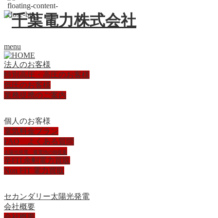
menu
法人のお客様
特別高圧・高圧のお客様
低圧のお客様
業務提携のご案内
個人のお客様
電気料金プラン
FAQ よくある質問
太陽光発電、蓄電池の御提案
卒FIT余剰電力買取
Non FIT 電力買取
セカンダリー太陽光発電
会社概要
会社概要