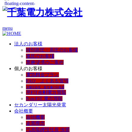
menu
法人のお客様
特別高圧・高圧のお客様
低圧のお客様
業務提携のご案内
個人のお客様
電気料金プラン
FAQ よくある質問
太陽光発電、蓄電池の御提案
卒FIT余剰電力買取
Non FIT 電力買取
セカンダリー太陽光発電
会社概要
会社概要
企業理念
代表取締役社長 挨拶