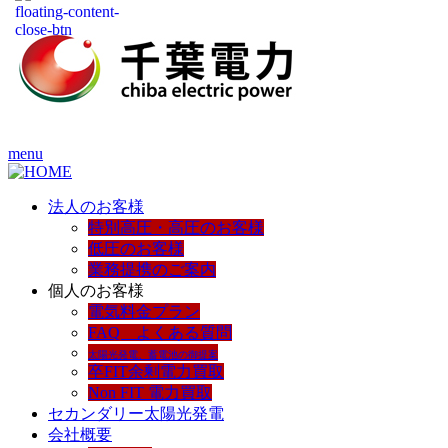
menu
法人のお客様
特別高圧・高圧のお客様
低圧のお客様
業務提携のご案内
個人のお客様
電気料金プラン
FAQ よくある質問
太陽光発電、蓄電池の御提案
卒FIT余剰電力買取
Non FIT 電力買取
セカンダリー太陽光発電
会社概要