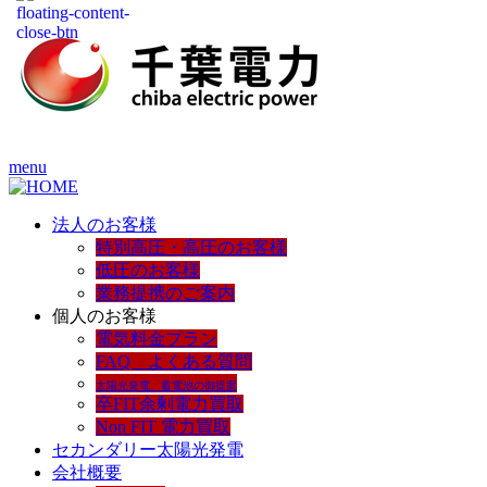
menu
法人のお客様
特別高圧・高圧のお客様
低圧のお客様
業務提携のご案内
個人のお客様
電気料金プラン
FAQ よくある質問
太陽光発電、蓄電池の御提案
卒FIT余剰電力買取
Non FIT 電力買取
セカンダリー太陽光発電
会社概要