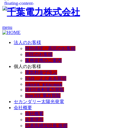
menu
法人のお客様
特別高圧・高圧のお客様
低圧のお客様
業務提携のご案内
個人のお客様
電気料金プラン
FAQ よくある質問
太陽光発電、蓄電池の御提案
卒FIT余剰電力買取
Non FIT 電力買取
セカンダリー太陽光発電
会社概要
会社概要
企業理念
代表取締役社長 挨拶