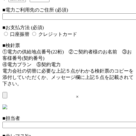
■電力ご利用先のご住所 (必須)
■お支払方法 (必須)
口座振替
クレジットカード
■検針票
①電力の供給地点番号(22桁) ②ご契約者様のお名前 ③お
客様番号(契約番号)
④電力プラン ⑤契約電力
電力会社の切替に必要な上記５点がわかる検針票のコピーを
添付していただくか、メッセージ欄に上記５点を記載されて
下さい。
×
■担当者
■テレマスNo